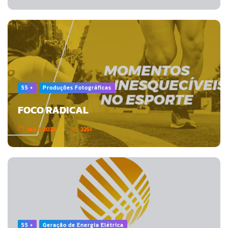
55 +
Produções Fotográficas
FOCO RADICAL
Jan 3, 2024
2251
55 +
Geração de Energia Elétrica