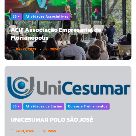
55 +
Atividades Associativas
ACIF Associação Empresarial de
Florianópolis
Dez 22, 2023
2624
55 +
Atividades de Ensino
Cursos e Treinamentos
UNICESUMAR POLO SÃO JOSÉ
Jan 3, 2024
2456