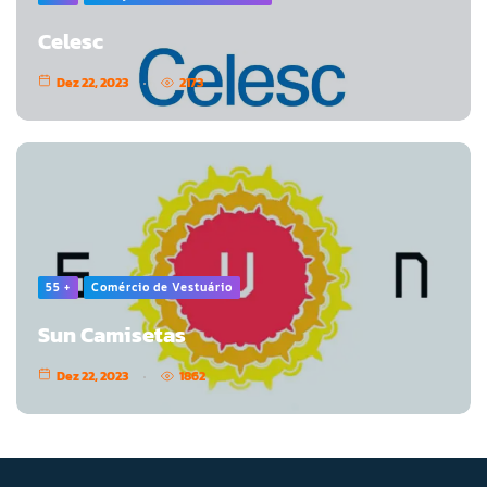
Celesc
Dez 22, 2023
2173
55 +
Comércio de Vestuário
Sun Camisetas
Dez 22, 2023
1862