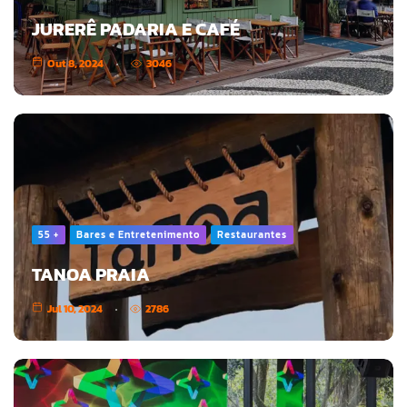
JURERÊ PADARIA E CAFÉ
Out 8, 2024
3046
55 +
Bares e Entretenimento
Restaurantes
TANOA PRAIA
Jul 10, 2024
2786