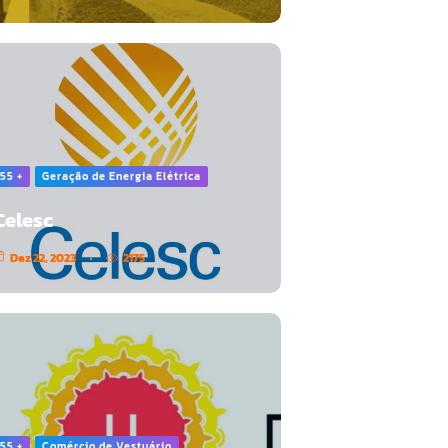
55 +
Geração de Energia Elétrica
Celesc
Dez 22, 2023
2175
55 +
Comércio de Vestuário