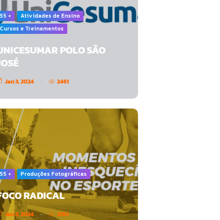
55 +
Atividades de Ensino
Cursos e Treinamentos
UNICESUMAR POLO SÃO
JOSÉ
Jan 3, 2024
2461
55 +
Produções Fotográficas
FOCO RADICAL
Jan 3, 2024
2252