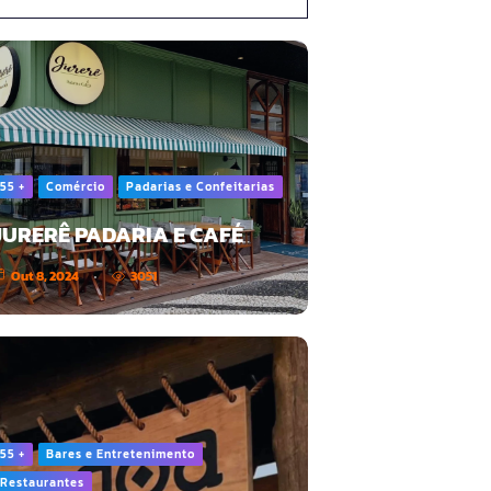
55 +
Comércio
Padarias e Confeitarias
JURERÊ PADARIA E CAFÉ
Out 8, 2024
3051
55 +
Bares e Entretenimento
Restaurantes