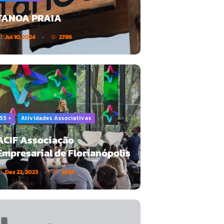
TANOA PRAIA
Jul 10, 2024
2786
55 +
Atividades Associativas
ACIF Associação
Empresarial de Florianópolis
Dez 22, 2023
2624