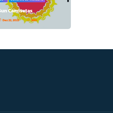
Sun Camisetas
Dez 22, 2023
1865