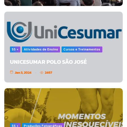
55 +
Atividades de Ensino
Cursos e Treinamentos
UNICESUMAR POLO SÃO JOSÉ
Jan 3, 2024
2467
55 +
Produções Fotográficas