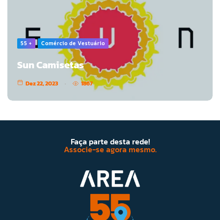
55 +
Comércio de Vestuário
Sun Camisetas
Dez 22, 2023
1867
Faça parte desta rede!
Associe-se agora mesmo.