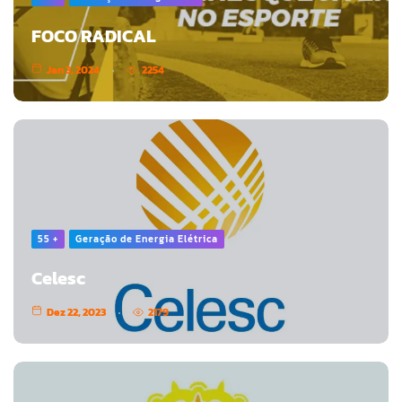
FOCO RADICAL
Jan 3, 2024
2254
55 +
Geração de Energia Elétrica
Celesc
Dez 22, 2023
2179