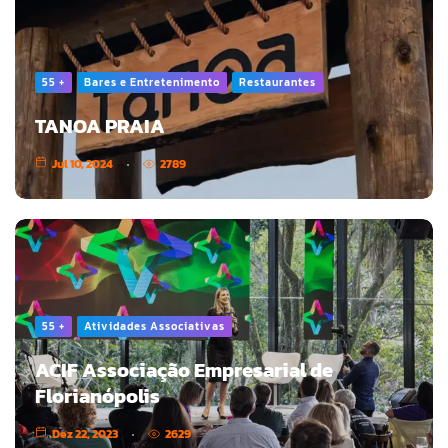
55 +
Bares e Entretenimento
Restaurantes
TANOA PRAIA
Jul 10, 2024
2789
55 +
Atividades Associativas
ACIF Associação Empresarial de
Florianópolis
Dez 22, 2023
2629