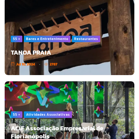
55 +
Bares e Entretenimento
Restaurantes
TANOA PRAIA
Jul 10, 2024
2787
55 +
Atividades Associativas
ACIF Associação Empresarial de
Florianópolis