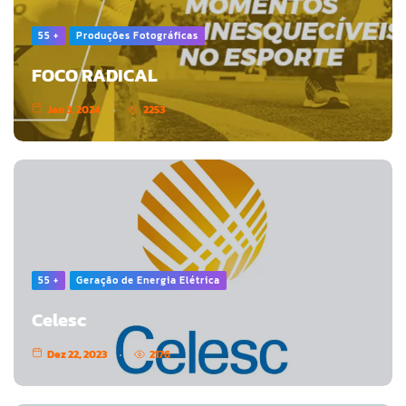
55 +
Produções Fotográficas
FOCO RADICAL
Jan 3, 2024
2253
55 +
Geração de Energia Elétrica
Celesc
Dez 22, 2023
2176