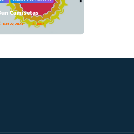
Sun Camisetas
Dez 22, 2023
1867