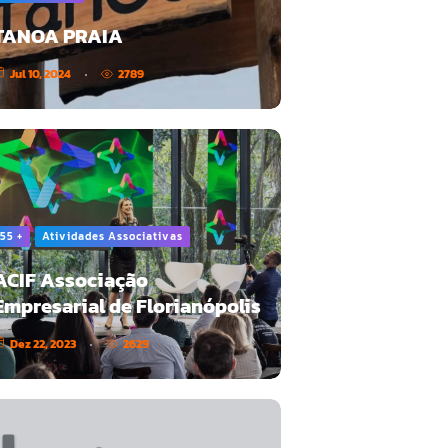
TANOA PRAIA
Jul 10, 2024
2789
55 +
Atividades Associativas
ACIF Associação
Empresarial de Florianópolis
Dez 22, 2023
2629