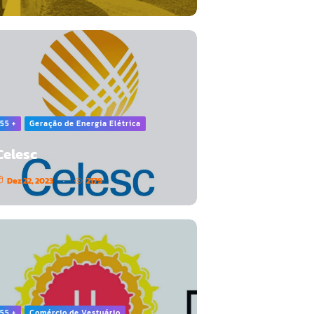
55 +
Geração de Energia Elétrica
Celesc
Dez 22, 2023
2179
55 +
Comércio de Vestuário