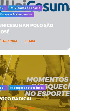
55 +
Atividades de Ensino
Cursos e Treinamentos
UNICESUMAR POLO SÃO
JOSÉ
Jan 3, 2024
2467
55 +
Produções Fotográficas
FOCO RADICAL
Jan 3, 2024
2254