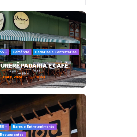
55 +
Comércio
Padarias e Confeitarias
JURERÊ PADARIA E CAFÉ
Out 8, 2024
3063
55 +
Bares e Entretenimento
Restaurantes