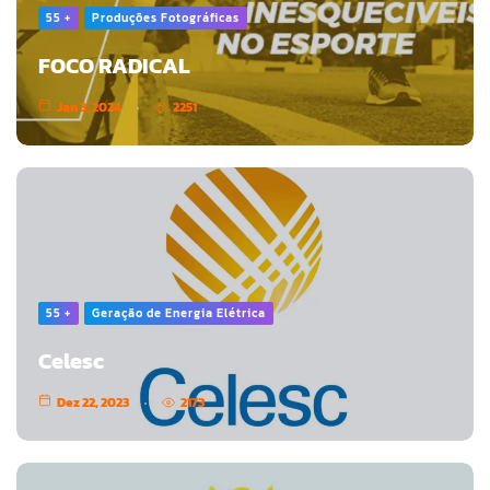
55 +
Produções Fotográficas
FOCO RADICAL
Jan 3, 2024
2251
55 +
Geração de Energia Elétrica
Celesc
Dez 22, 2023
2173