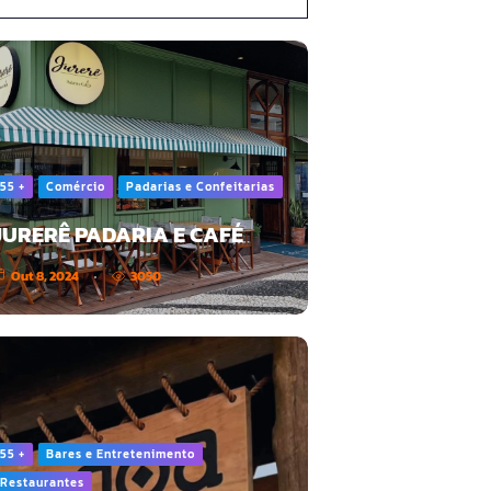
55 +
Comércio
Padarias e Confeitarias
JURERÊ PADARIA E CAFÉ
Out 8, 2024
3050
55 +
Bares e Entretenimento
Restaurantes