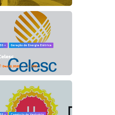
55 +
Geração de Energia Elétrica
Celesc
Dez 22, 2023
2175
55 +
Comércio de Vestuário