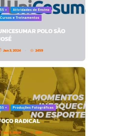
55 +
Atividades de Ensino
Cursos e Treinamentos
UNICESUMAR POLO SÃO
JOSÉ
Jan 3, 2024
2459
55 +
Produções Fotográficas
FOCO RADICAL
Jan 3, 2024
2251