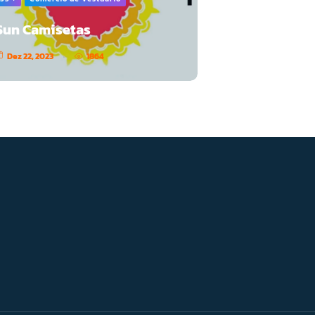
Sun Camisetas
Dez 22, 2023
1864