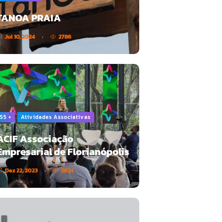
TANOA PRAIA
Jul 10, 2024
2786
55 +
Atividades Associativas
ACIF Associação
Empresarial de Florianópolis
Dez 22, 2023
2624