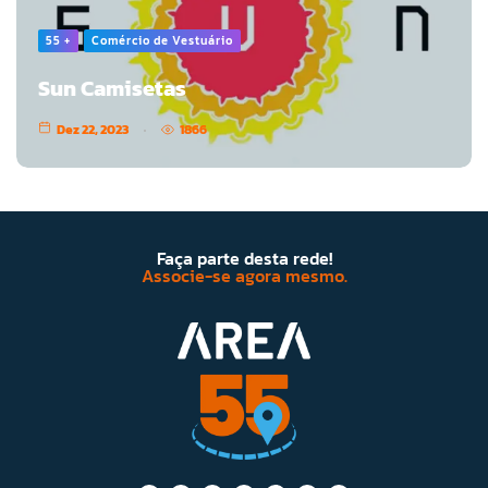
55 +
Comércio de Vestuário
Sun Camisetas
Dez 22, 2023
1866
Faça parte desta rede!
Associe-se agora mesmo.