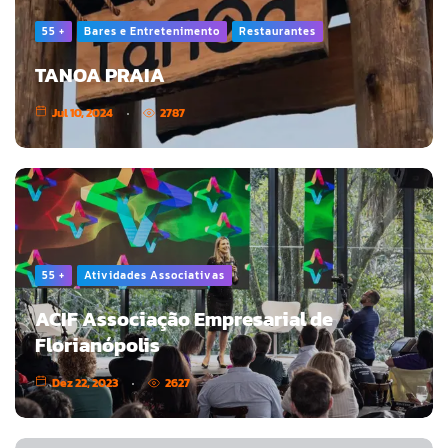
55 +
Bares e Entretenimento
Restaurantes
TANOA PRAIA
Jul 10, 2024
2787
55 +
Atividades Associativas
ACIF Associação Empresarial de
Florianópolis
Dez 22, 2023
2627