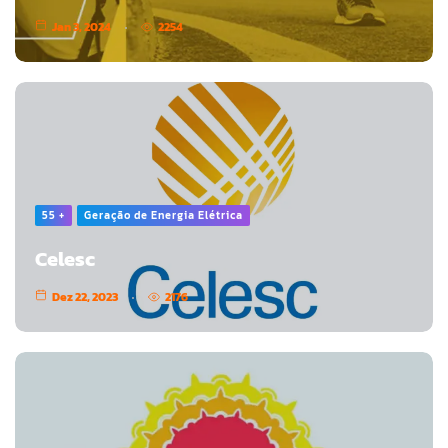
Jan 3, 2024
2254
55 +
Geração de Energia Elétrica
Celesc
Dez 22, 2023
2176