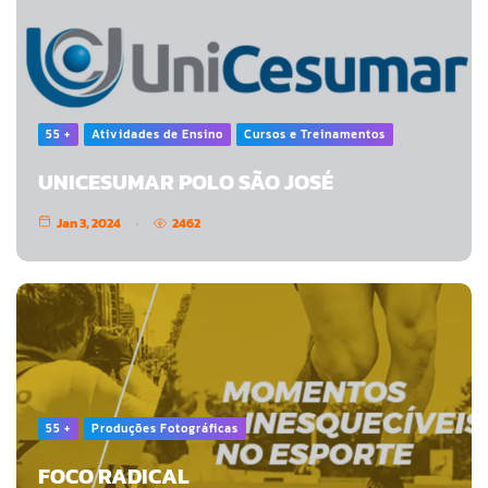
55 +
Atividades de Ensino
Cursos e Treinamentos
UNICESUMAR POLO SÃO JOSÉ
Jan 3, 2024
2462
55 +
Produções Fotográficas
FOCO RADICAL