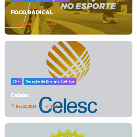
FOCO RADICAL
Jan 3, 2024
2253
55 +
Geração de Energia Elétrica
Celesc
Dez 22, 2023
2176