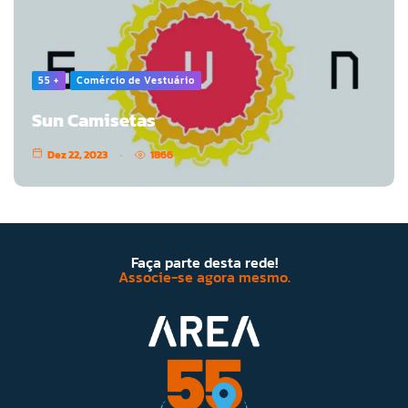
55 +
Comércio de Vestuário
Sun Camisetas
Dez 22, 2023
1866
Faça parte desta rede!
Associe-se agora mesmo.