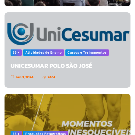
55 +
Atividades de Ensino
Cursos e Treinamentos
UNICESUMAR POLO SÃO JOSÉ
Jan 3, 2024
2461
55 +
Produções Fotográficas