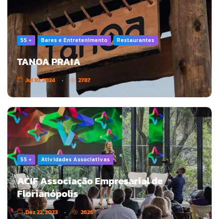
55 +
Bares e Entretenimento
Restaurantes
TANOA PRAIA
Jul 10, 2024
2787
55 +
Atividades Associativas
ACIF Associação Empresarial de
Florianópolis
Dez 22, 2023
2626