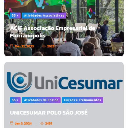
55 +
Atividades Associativas
ACIF Associação Empresarial de
Florianópolis
Dez 22, 2023
2623
55 +
Atividades de Ensino
Cursos e Treinamentos
UNICESUMAR POLO SÃO JOSÉ
Jan 3, 2024
2455