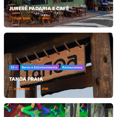
JURERÊ PADARIA E CAFÉ
Out 8, 2024
3040
55 +
Bares e Entretenimento
Restaurantes
TANOA PRAIA
Jul 10, 2024
2785