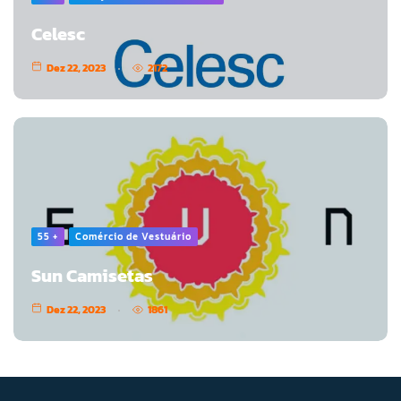
Celesc
Dez 22, 2023
2172
55 +
Comércio de Vestuário
Sun Camisetas
Dez 22, 2023
1861