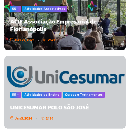
55 +
Atividades Associativas
ACIF Associação Empresarial de
Florianópolis
Dez 22, 2023
2622
55 +
Atividades de Ensino
Cursos e Treinamentos
UNICESUMAR POLO SÃO JOSÉ
Jan 3, 2024
2454