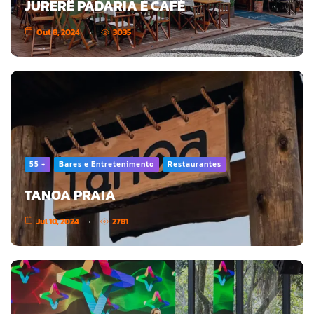
JURERÊ PADARIA E CAFÉ
Out 8, 2024
3035
55 +
Bares e Entretenimento
Restaurantes
TANOA PRAIA
Jul 10, 2024
2781