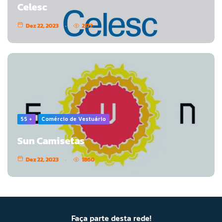
Celesc
Dez 22, 2023
2172
55 +
Comércio de Vestuário
Sun Camisetas
Dez 22, 2023
1860
Faça parte desta rede!