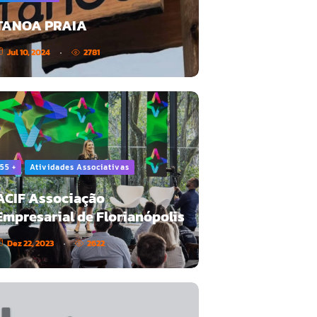
TANOA PRAIA
Jul 10, 2024
2781
55 +
Atividades Associativas
ACIF Associação
Empresarial de Florianópolis
Dez 22, 2023
2622