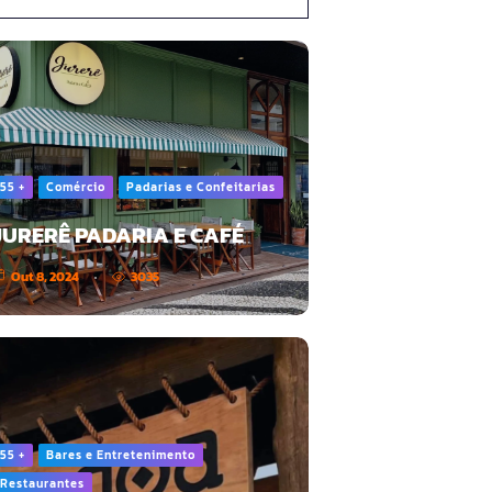
55 +
Comércio
Padarias e Confeitarias
JURERÊ PADARIA E CAFÉ
Out 8, 2024
3035
55 +
Bares e Entretenimento
Restaurantes