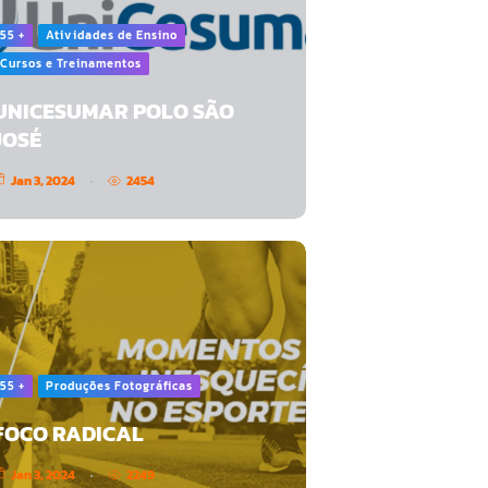
55 +
Atividades de Ensino
Cursos e Treinamentos
UNICESUMAR POLO SÃO
JOSÉ
Jan 3, 2024
2454
55 +
Produções Fotográficas
FOCO RADICAL
Jan 3, 2024
2249