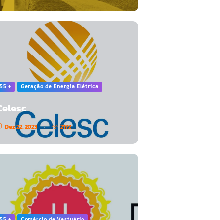
55 +
Geração de Energia Elétrica
Celesc
Dez 22, 2023
2172
55 +
Comércio de Vestuário