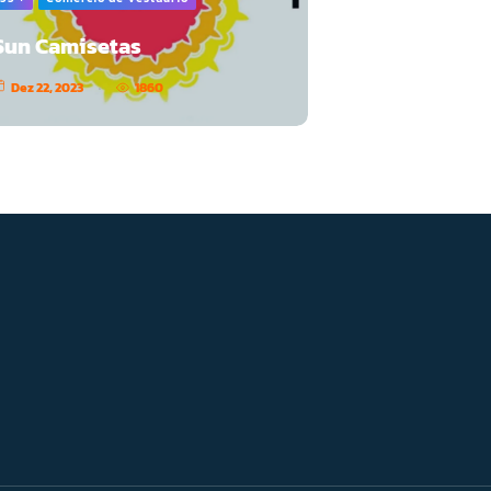
Sun Camisetas
Dez 22, 2023
1860