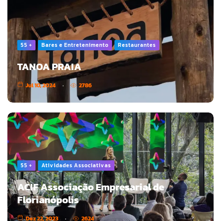
55 +
Bares e Entretenimento
Restaurantes
TANOA PRAIA
Jul 10, 2024
2786
55 +
Atividades Associativas
ACIF Associação Empresarial de
Florianópolis
Dez 22, 2023
2624