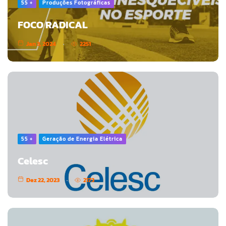
55 +
Produções Fotográficas
FOCO RADICAL
Jan 3, 2024
2251
55 +
Geração de Energia Elétrica
Celesc
Dez 22, 2023
2173