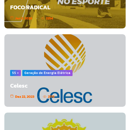
FOCO RADICAL
Jan 3, 2024
2254
55 +
Geração de Energia Elétrica
Celesc
Dez 22, 2023
2176