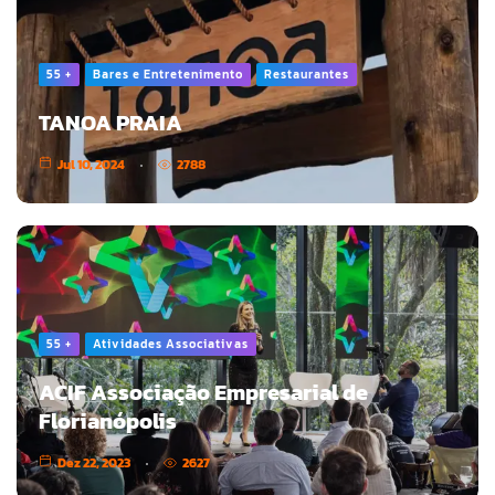
55 +
Bares e Entretenimento
Restaurantes
TANOA PRAIA
Jul 10, 2024
2788
55 +
Atividades Associativas
ACIF Associação Empresarial de
Florianópolis
Dez 22, 2023
2627