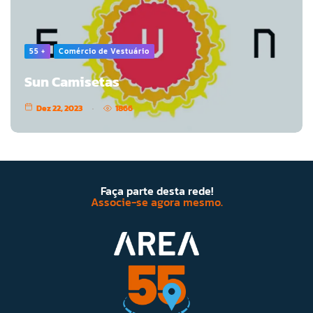
55 +
Comércio de Vestuário
Sun Camisetas
Dez 22, 2023
1866
Faça parte desta rede!
Associe-se agora mesmo.