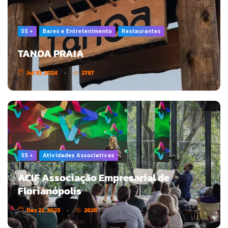
55 +
Bares e Entretenimento
Restaurantes
TANOA PRAIA
Jul 10, 2024
2787
55 +
Atividades Associativas
ACIF Associação Empresarial de
Florianópolis
Dez 22, 2023
2626