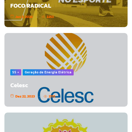
FOCO RADICAL
Jan 3, 2024
2253
55 +
Geração de Energia Elétrica
Celesc
Dez 22, 2023
2176