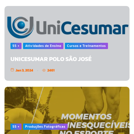
55 +
Atividades de Ensino
Cursos e Treinamentos
UNICESUMAR POLO SÃO JOSÉ
Jan 3, 2024
2461
55 +
Produções Fotográficas