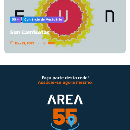
55 +
Comércio de Vestuário
Sun Camisetas
Dez 22, 2023
1866
Faça parte desta rede!
Associe-se agora mesmo.