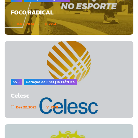
FOCO RADICAL
Jan 3, 2024
2254
55 +
Geração de Energia Elétrica
Celesc
Dez 22, 2023
2178