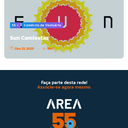
55 +
Comércio de Vestuário
Sun Camisetas
Dez 22, 2023
1867
Faça parte desta rede!
Associe-se agora mesmo.