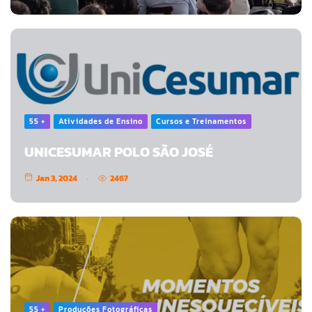
55 +
Atividades de Ensino
Cursos e Treinamentos
UNICESUMAR POLO SÃO JOSÉ
Jan 3, 2024
2467
55 +
Produções Fotográficas