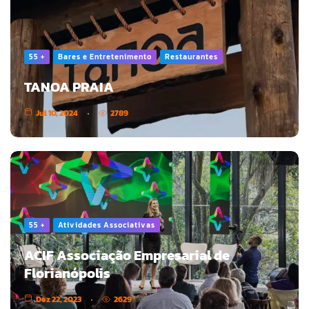
55 +
Bares e Entretenimento
Restaurantes
TANOA PRAIA
Jul 10, 2024
2789
55 +
Atividades Associativas
ACIF Associação Empresarial de
Florianópolis
Dez 22, 2023
2629