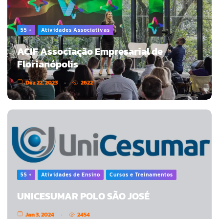
55 +
Atividades Associativas
ACIF Associação Empresarial de
Florianópolis
Dez 22, 2023
2622
55 +
Atividades de Ensino
Cursos e Treinamentos
UNICESUMAR POLO SÃO JOSÉ
Jan 3, 2024
2454