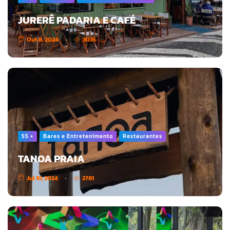
JURERÊ PADARIA E CAFÉ
Out 8, 2024
3035
55 +
Bares e Entretenimento
Restaurantes
TANOA PRAIA
Jul 10, 2024
2781