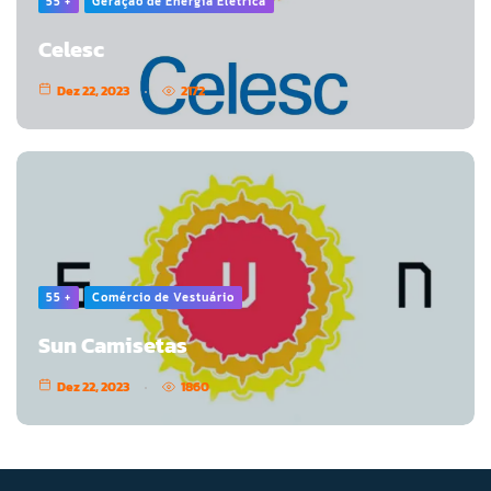
55 +
Geração de Energia Elétrica
Celesc
Dez 22, 2023
2172
55 +
Comércio de Vestuário
Sun Camisetas
Dez 22, 2023
1860