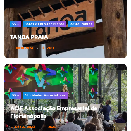
55 +
Bares e Entretenimento
Restaurantes
TANOA PRAIA
Jul 10, 2024
2787
55 +
Atividades Associativas
ACIF Associação Empresarial de
Florianópolis
Dez 22, 2023
2625