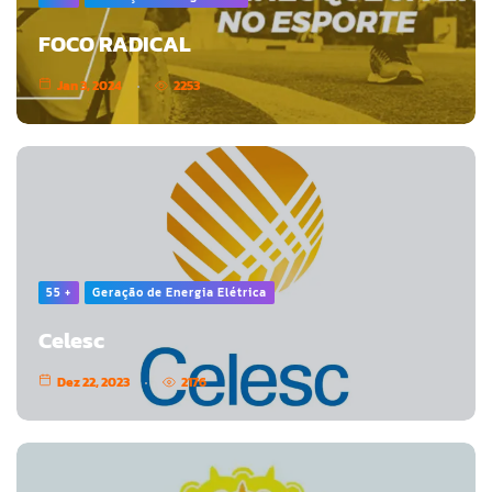
FOCO RADICAL
Jan 3, 2024
2253
55 +
Geração de Energia Elétrica
Celesc
Dez 22, 2023
2176