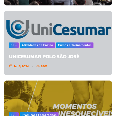
55 +
Atividades de Ensino
Cursos e Treinamentos
UNICESUMAR POLO SÃO JOSÉ
Jan 3, 2024
2461
55 +
Produções Fotográficas