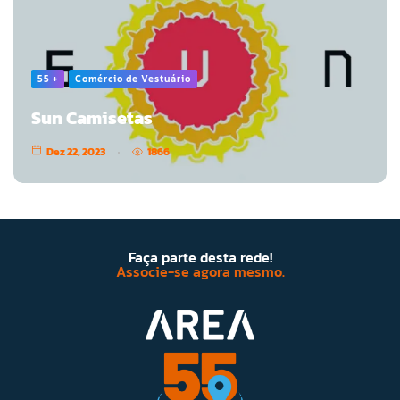
55 +
Comércio de Vestuário
Sun Camisetas
Dez 22, 2023
1866
Faça parte desta rede!
Associe-se agora mesmo.