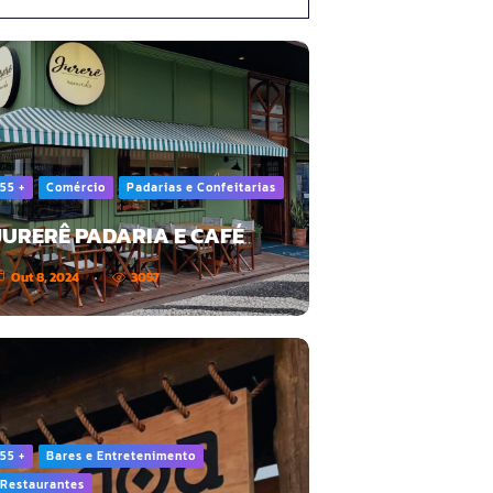
55 +
Comércio
Padarias e Confeitarias
JURERÊ PADARIA E CAFÉ
Out 8, 2024
3057
55 +
Bares e Entretenimento
Restaurantes