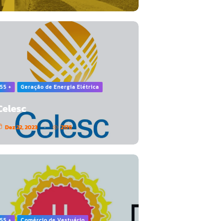
55 +
Geração de Energia Elétrica
Celesc
Dez 22, 2023
2176
55 +
Comércio de Vestuário