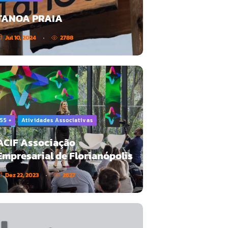
TANOA PRAIA
Jul 10, 2024
2788
55 +
Atividades Associativas
ACIF Associação
Empresarial de Florianópolis
Dez 22, 2023
2627