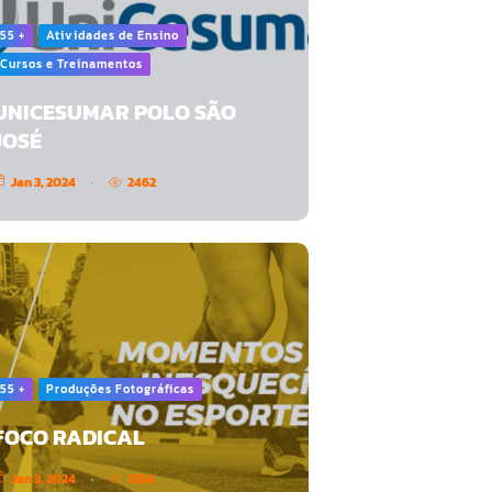
55 +
Atividades de Ensino
Cursos e Treinamentos
UNICESUMAR POLO SÃO
JOSÉ
Jan 3, 2024
2462
55 +
Produções Fotográficas
FOCO RADICAL
Jan 3, 2024
2254