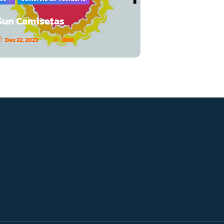
Sun Camisetas
Dez 22, 2023
1866