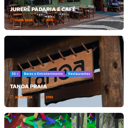
JURERÊ PADARIA E CAFÉ
Out 8, 2024
3035
55 +
Bares e Entretenimento
Restaurantes
TANOA PRAIA
Jul 10, 2024
2783