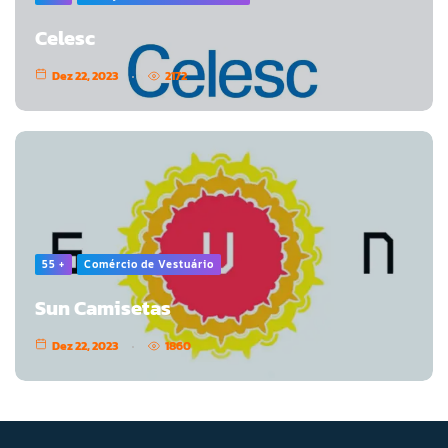
Celesc
Dez 22, 2023
2172
55 +
Comércio de Vestuário
Sun Camisetas
Dez 22, 2023
1860