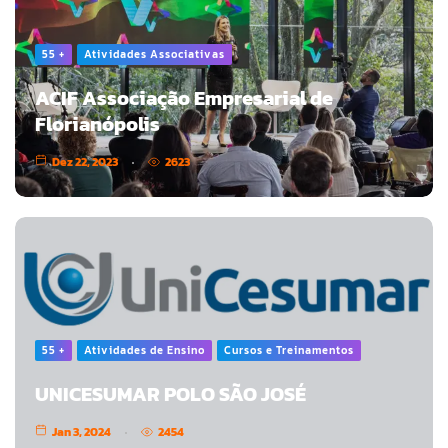
55 +
Atividades Associativas
ACIF Associação Empresarial de
Florianópolis
Dez 22, 2023
2623
55 +
Atividades de Ensino
Cursos e Treinamentos
UNICESUMAR POLO SÃO JOSÉ
Jan 3, 2024
2454