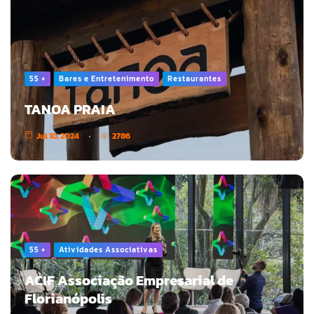
55 +
Bares e Entretenimento
Restaurantes
TANOA PRAIA
Jul 10, 2024
2786
55 +
Atividades Associativas
ACIF Associação Empresarial de
Florianópolis