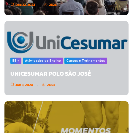
Dez 22, 2023
2624
55 +
Atividades de Ensino
Cursos e Treinamentos
UNICESUMAR POLO SÃO JOSÉ
Jan 3, 2024
2458