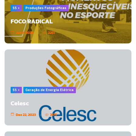
55 +
Produções Fotográficas
FOCO RADICAL
Jan 3, 2024
2251
55 +
Geração de Energia Elétrica
Celesc
Dez 22, 2023
2175