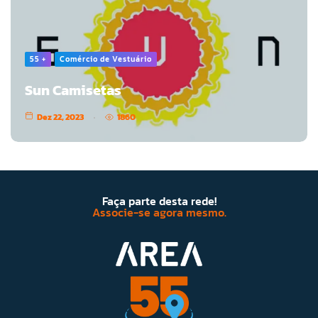
55 +
Comércio de Vestuário
Sun Camisetas
Dez 22, 2023
1860
Faça parte desta rede!
Associe-se agora mesmo.