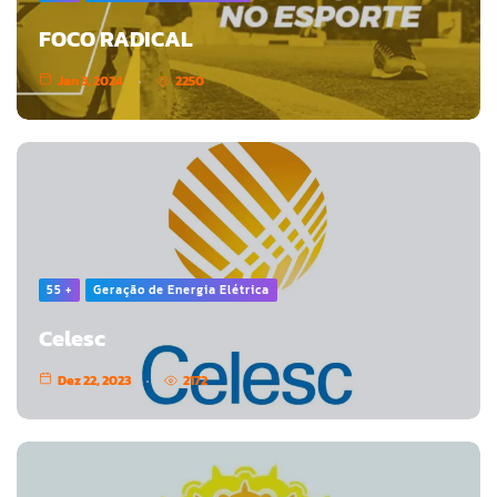
FOCO RADICAL
Jan 3, 2024
2250
55 +
Geração de Energia Elétrica
Celesc
Dez 22, 2023
2172