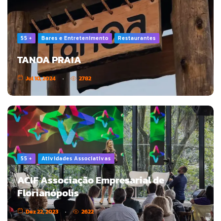
55 +
Bares e Entretenimento
Restaurantes
TANOA PRAIA
Jul 10, 2024
2782
55 +
Atividades Associativas
ACIF Associação Empresarial de
Florianópolis
Dez 22, 2023
2622