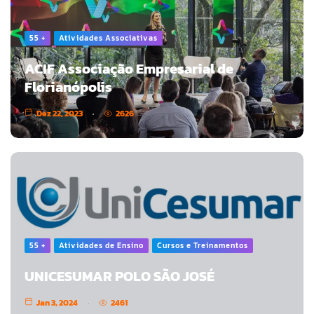
55 +
Atividades Associativas
ACIF Associação Empresarial de
Florianópolis
Dez 22, 2023
2626
55 +
Atividades de Ensino
Cursos e Treinamentos
UNICESUMAR POLO SÃO JOSÉ
Jan 3, 2024
2461