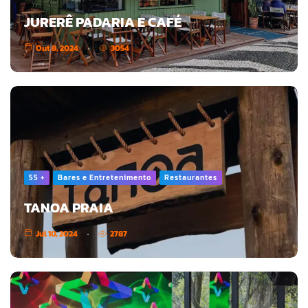
JURERÊ PADARIA E CAFÉ
Out 8, 2024
3054
55 +
Bares e Entretenimento
Restaurantes
TANOA PRAIA
Jul 10, 2024
2787