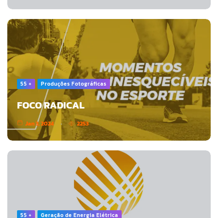
55 +
Produções Fotográficas
FOCO RADICAL
Jan 3, 2024
2253
55 +
Geração de Energia Elétrica