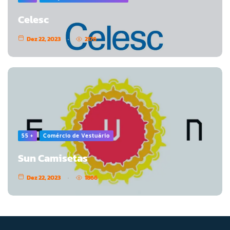
Celesc
Dez 22, 2023
2176
55 +
Comércio de Vestuário
Sun Camisetas
Dez 22, 2023
1866