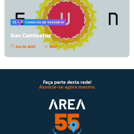
55 +
Comércio de Vestuário
Sun Camisetas
Dez 22, 2023
1864
Faça parte desta rede!
Associe-se agora mesmo.