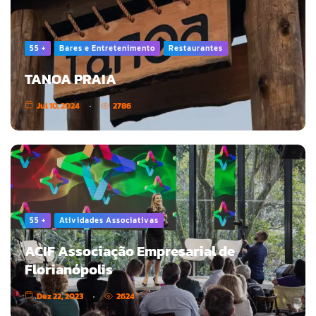
55 +
Bares e Entretenimento
Restaurantes
TANOA PRAIA
Jul 10, 2024
2786
55 +
Atividades Associativas
ACIF Associação Empresarial de
Florianópolis
Dez 22, 2023
2624