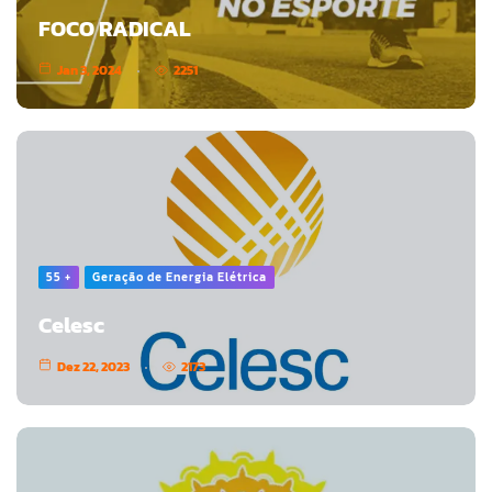
FOCO RADICAL
Jan 3, 2024
2251
55 +
Geração de Energia Elétrica
Celesc
Dez 22, 2023
2173