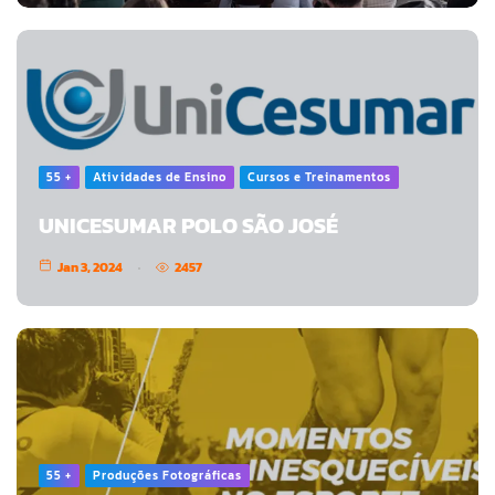
55 +
Atividades de Ensino
Cursos e Treinamentos
UNICESUMAR POLO SÃO JOSÉ
Jan 3, 2024
2457
55 +
Produções Fotográficas