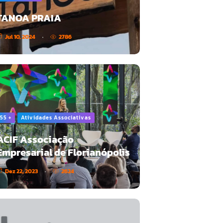
TANOA PRAIA
Jul 10, 2024
2786
55 +
Atividades Associativas
ACIF Associação
Empresarial de Florianópolis
Dez 22, 2023
2624