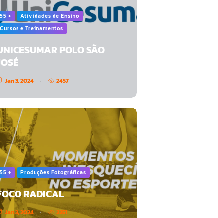
55 +
Atividades de Ensino
Cursos e Treinamentos
UNICESUMAR POLO SÃO
JOSÉ
Jan 3, 2024
2457
55 +
Produções Fotográficas
FOCO RADICAL
Jan 3, 2024
2251