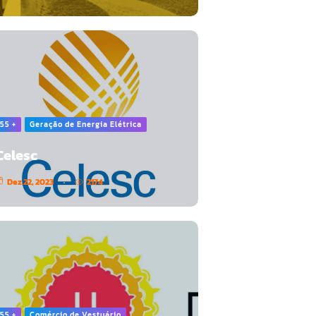
55 +
Geração de Energia Elétrica
Celesc
Dez 22, 2023
2174
55 +
Comércio de Vestuário