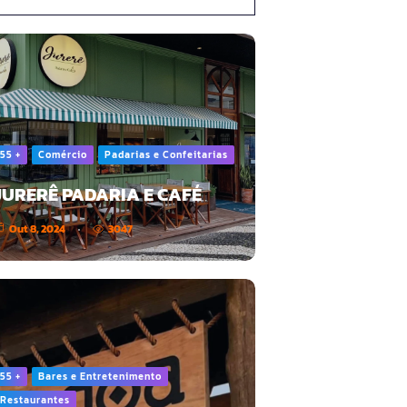
55 +
Comércio
Padarias e Confeitarias
JURERÊ PADARIA E CAFÉ
Out 8, 2024
3047
55 +
Bares e Entretenimento
Restaurantes