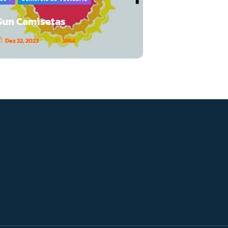
Sun Camisetas
Dez 22, 2023
1864