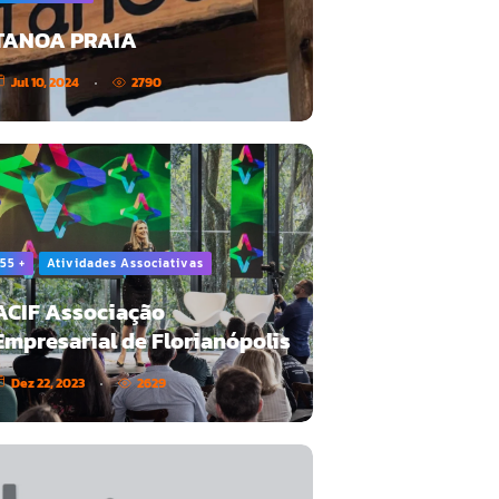
TANOA PRAIA
Jul 10, 2024
2790
55 +
Atividades Associativas
ACIF Associação
Empresarial de Florianópolis
Dez 22, 2023
2629