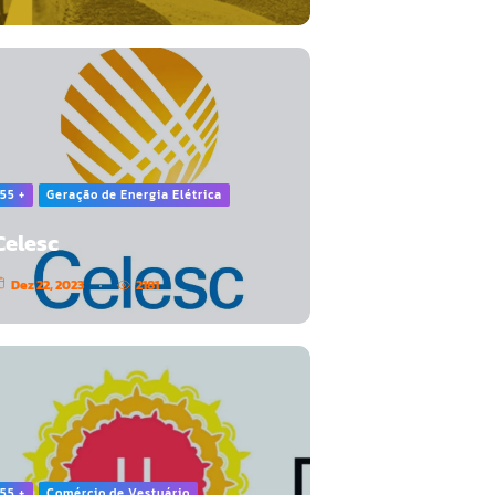
55 +
Geração de Energia Elétrica
Celesc
Dez 22, 2023
2181
55 +
Comércio de Vestuário