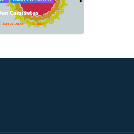
Sun Camisetas
Dez 22, 2023
1867