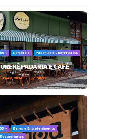
55 +
Comércio
Padarias e Confeitarias
JURERÊ PADARIA E CAFÉ
Out 8, 2024
3069
55 +
Bares e Entretenimento
Restaurantes