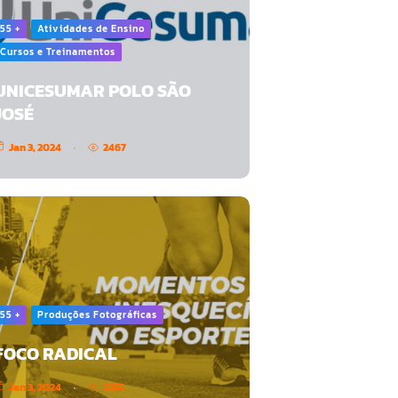
55 +
Atividades de Ensino
Cursos e Treinamentos
UNICESUMAR POLO SÃO
JOSÉ
Jan 3, 2024
2467
55 +
Produções Fotográficas
FOCO RADICAL
Jan 3, 2024
2255