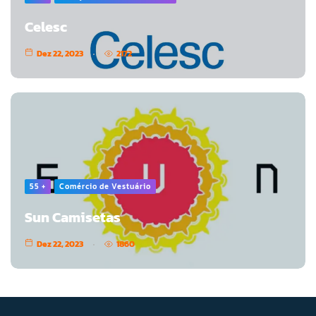
Celesc
Dez 22, 2023
2172
55 +
Comércio de Vestuário
Sun Camisetas
Dez 22, 2023
1860