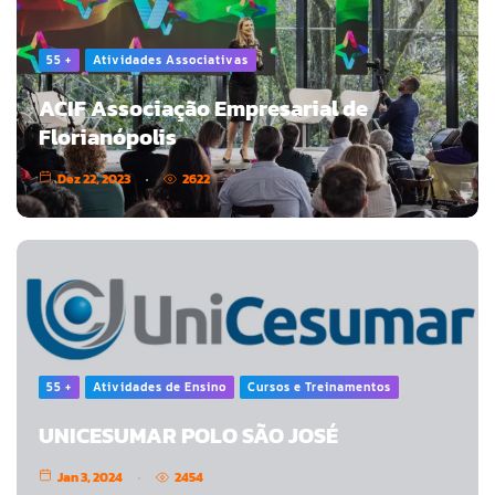
55 +
Atividades Associativas
ACIF Associação Empresarial de
Florianópolis
Dez 22, 2023
2622
55 +
Atividades de Ensino
Cursos e Treinamentos
UNICESUMAR POLO SÃO JOSÉ
Jan 3, 2024
2454