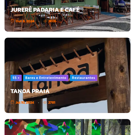
JURERÊ PADARIA E CAFÉ
Out 8, 2024
3035
55 +
Bares e Entretenimento
Restaurantes
TANOA PRAIA
Jul 10, 2024
2781