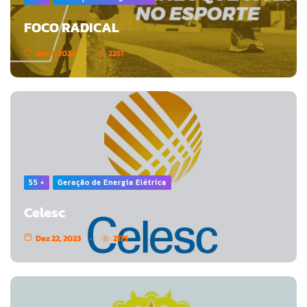
FOCO RADICAL
Jan 3, 2024
2251
55 +
Geração de Energia Elétrica
Celesc
Dez 22, 2023
2175