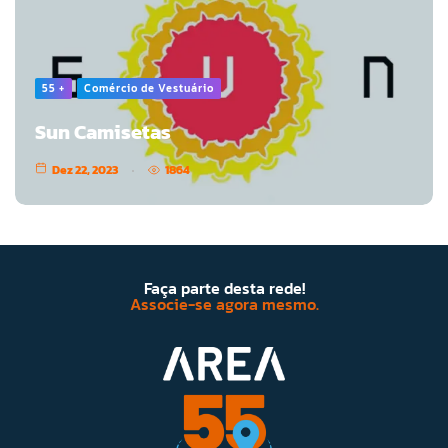
55 +
Comércio de Vestuário
Sun Camisetas
Dez 22, 2023
1864
Faça parte desta rede!
Associe-se agora mesmo.