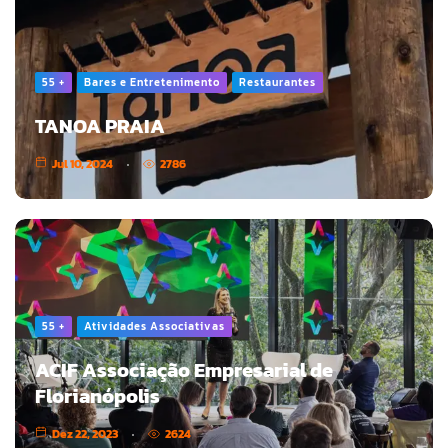
55 +
Bares e Entretenimento
Restaurantes
TANOA PRAIA
Jul 10, 2024
2786
55 +
Atividades Associativas
ACIF Associação Empresarial de
Florianópolis
Dez 22, 2023
2624