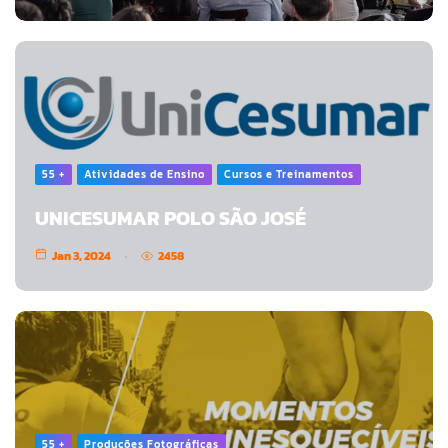
55 +
Atividades de Ensino
Cursos e Treinamentos
UNICESUMAR POLO SÃO JOSÉ
Jan 3, 2024
2458
55 +
Produções Fotográficas