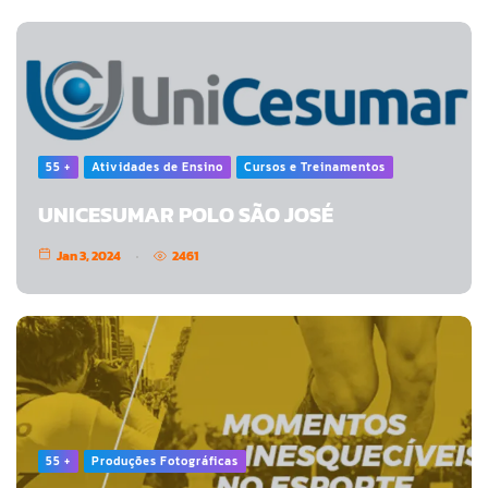
55 +
Atividades de Ensino
Cursos e Treinamentos
UNICESUMAR POLO SÃO JOSÉ
Jan 3, 2024
2461
55 +
Produções Fotográficas