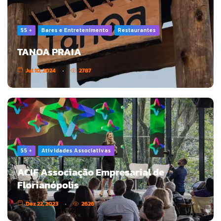
55 +
Bares e Entretenimento
Restaurantes
TANOA PRAIA
Jul 10, 2024
2787
55 +
Atividades Associativas
ACIF Associação Empresarial de
Florianópolis
Dez 22, 2023
2626