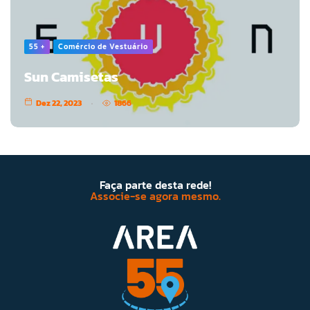
55 +
Comércio de Vestuário
Sun Camisetas
Dez 22, 2023
1866
Faça parte desta rede!
Associe-se agora mesmo.