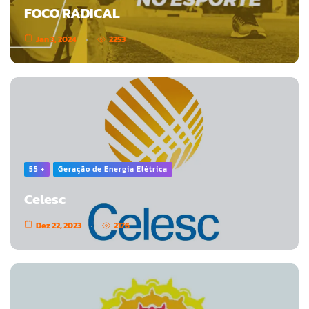
FOCO RADICAL
Jan 3, 2024
2253
55 +
Geração de Energia Elétrica
Celesc
Dez 22, 2023
2176