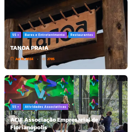
55 +
Bares e Entretenimento
Restaurantes
TANOA PRAIA
Jul 10, 2024
2785
55 +
Atividades Associativas
ACIF Associação Empresarial de
Florianópolis