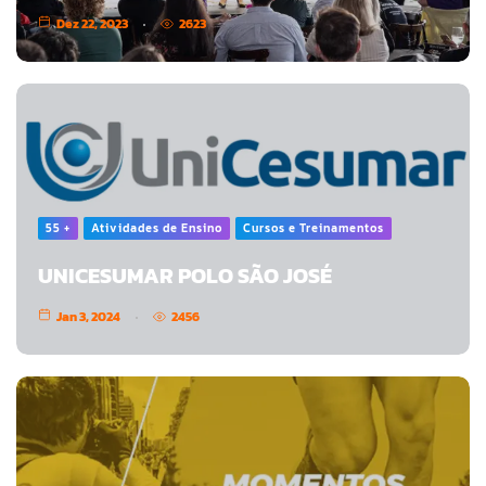
Dez 22, 2023
2623
55 +
Atividades de Ensino
Cursos e Treinamentos
UNICESUMAR POLO SÃO JOSÉ
Jan 3, 2024
2456