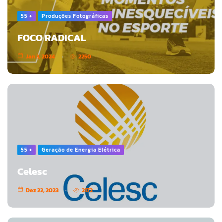
55 +
Produções Fotográficas
FOCO RADICAL
Jan 3, 2024
2250
55 +
Geração de Energia Elétrica
Celesc
Dez 22, 2023
2172