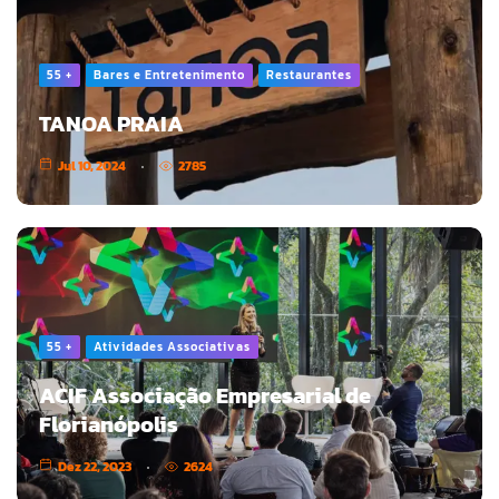
55 +
Bares e Entretenimento
Restaurantes
TANOA PRAIA
Jul 10, 2024
2785
55 +
Atividades Associativas
ACIF Associação Empresarial de
Florianópolis
Dez 22, 2023
2624