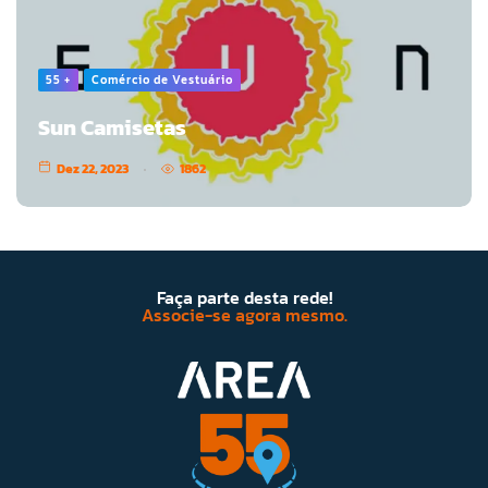
55 +
Comércio de Vestuário
Sun Camisetas
Dez 22, 2023
1862
Faça parte desta rede!
Associe-se agora mesmo.