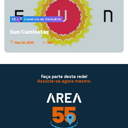
55 +
Comércio de Vestuário
Sun Camisetas
Dez 22, 2023
1861
Faça parte desta rede!
Associe-se agora mesmo.