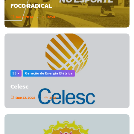
FOCO RADICAL
Jan 3, 2024
2250
55 +
Geração de Energia Elétrica
Celesc
Dez 22, 2023
2172