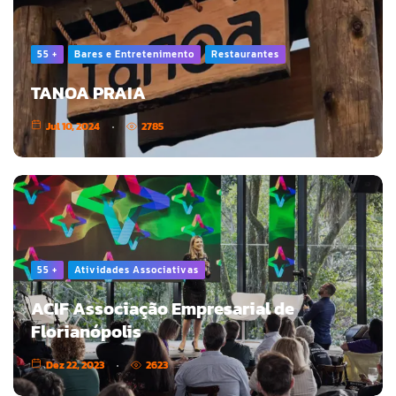
55 +
Bares e Entretenimento
Restaurantes
TANOA PRAIA
Jul 10, 2024
2785
55 +
Atividades Associativas
ACIF Associação Empresarial de
Florianópolis
Dez 22, 2023
2623