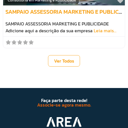
M
Consultoria em Marketing e Publicidade
SAMPAIO ASSESSORIA MARKETING E PUBLICIDADE
SAMPAIO ASSESSORIA MARKETING E PUBLICIDADE
Adicione aqui a descrição da sua empresa
Leia mais…
Ver Todos
Faça parte desta rede!
Associe-se agora mesmo.