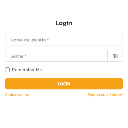
Login
Nome de usuário
*
Senha
*
Remember Me
LOGIN
Cadastrar-se
Esqueceu a Senha?