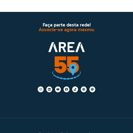
Faça parte desta rede!
Associe-se agora mesmo.