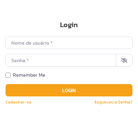
Login
Nome de usuário
*
Senha
*
Remember Me
LOGIN
Cadastrar-se
Esqueceu a Senha?