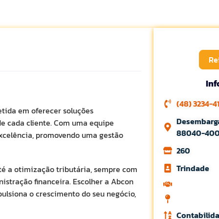
Re
In
(48) 3234-4
tida em oferecer soluções
Desembargad
de cada cliente. Com uma equipe
88040-400
excelência, promovendo uma gestão
260
Trindade
té a otimização tributária, sempre com
istração financeira. Escolher a Abcon
pulsiona o crescimento do seu negócio,
Contabilid