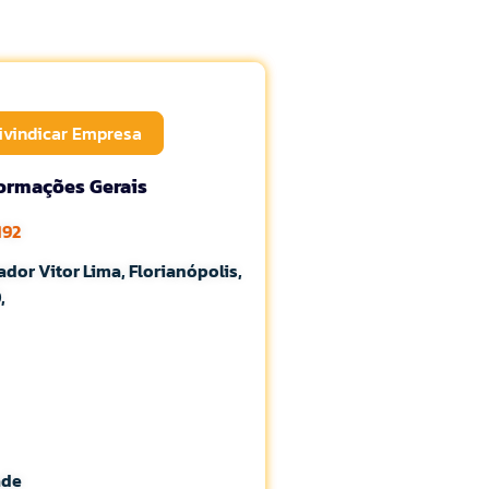
ivindicar Empresa
formações Gerais
192
or Vitor Lima, Florianópolis,
,
ade