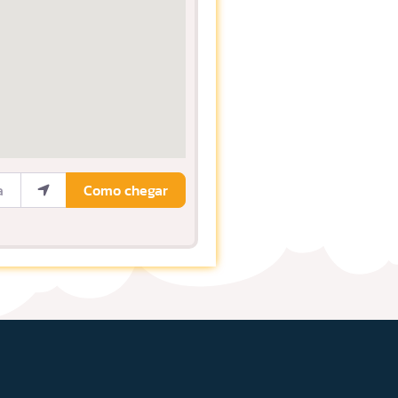
ocalização
Como chegar