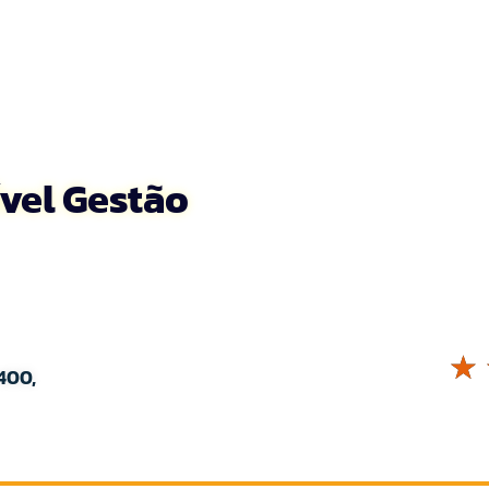
ível Gestão
☆
400,