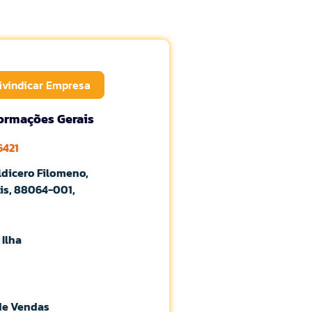
ivindicar Empresa
formações Gerais
6421
ldicero Filomeno,
is, 88064-001,
 Ilha
de Vendas