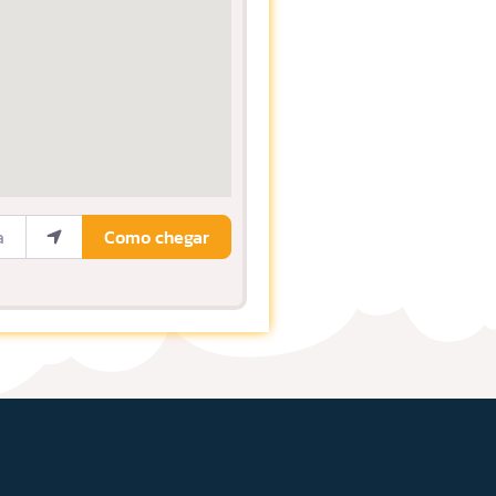
ocalização
Como chegar