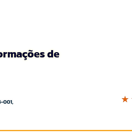
formações de
☆
4-001,