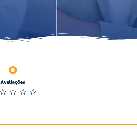
0
Avaliações
☆
☆
☆
☆