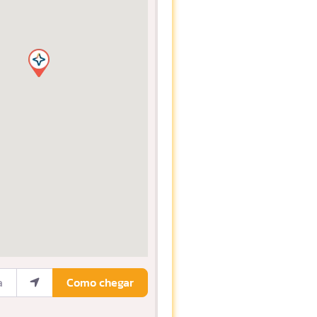
ocalização
Como chegar