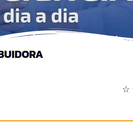
IBUIDORA
☆