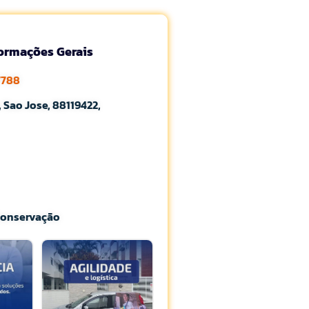
formações Gerais
7788
 Sao Jose, 88119422,
Conservação