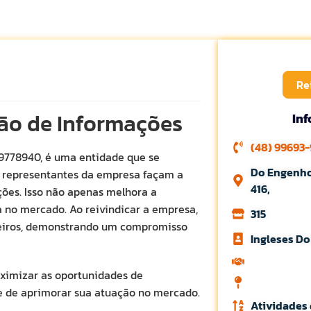
Re
ção de Informações
In
(48) 99693
39778940, é uma entidade que se
Do Engenho
os representantes da empresa façam a
416,
ções. Isso não apenas melhora a
 no mercado. Ao reivindicar a empresa,
315
arceiros, demonstrando um compromisso
Ingleses D
ximizar as oportunidades de
ce de aprimorar sua atuação no mercado.
Atividades