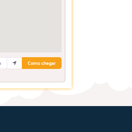
ocalização
Como chegar