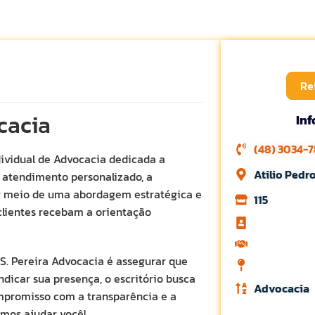
Re
cacia
In
(48) 3034-
ividual de Advocacia dedicada a
Atilio Pedr
m atendimento personalizado, a
por meio de uma abordagem estratégica e
115
clientes recebam a orientação
 S. Pereira Advocacia é assegurar que
ndicar sua presença, o escritório busca
Advocacia
mpromisso com a transparência e a
mos ajudar você!