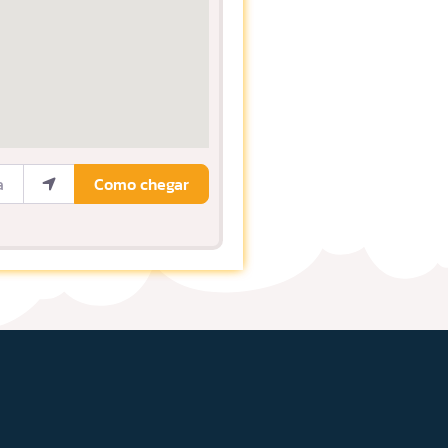
ocalização
Como chegar