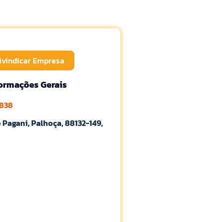
ivindicar Empresa
formações Gerais
7838
o Pagani, Palhoça, 88132-149,