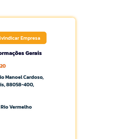
ivindicar Empresa
formações Gerais
120
io Manoel Cardoso,
lis, 88058-400,
o Rio Vermelho