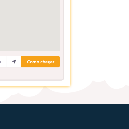
ocalização
Como chegar