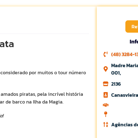
Re
rata
In
(48) 3284-1
Madre Maria
 e considerado por muitos o tour número
001,
2136
 amados piratas, pela incrível história
Canasvieir
r de barco na Ilha da Magia.
a!
Agências d