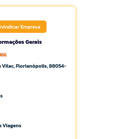
ivindicar Empresa
formações Gerais
366
 Vilac, Florianópolis, 88054-
as
e Viagens