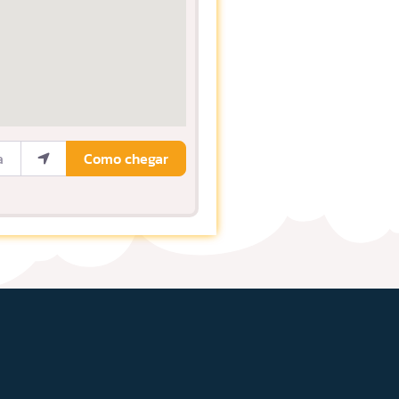
ocalização
Como chegar