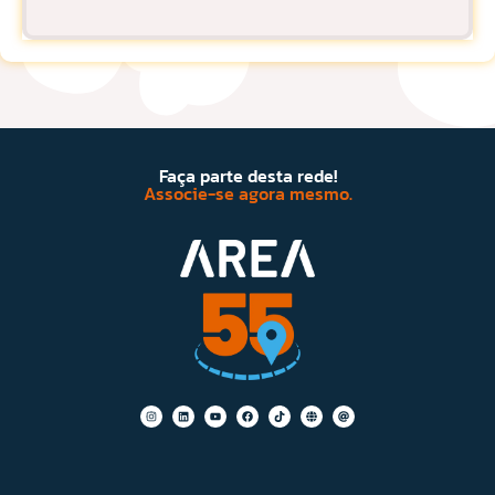
Faça parte desta rede!
Associe-se agora mesmo.