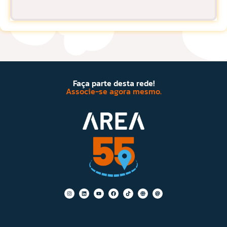
Faça parte desta rede!
Associe-se agora mesmo.