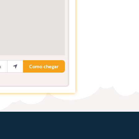
ocalização
Como chegar