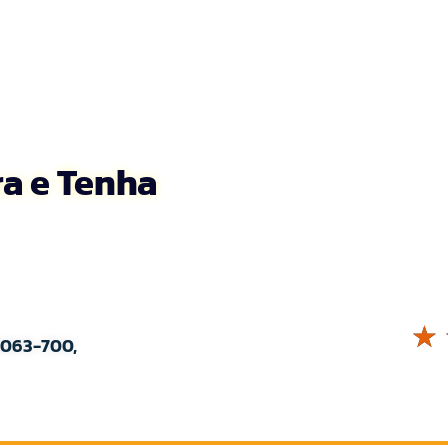
a e Tenha
☆
8063-700,