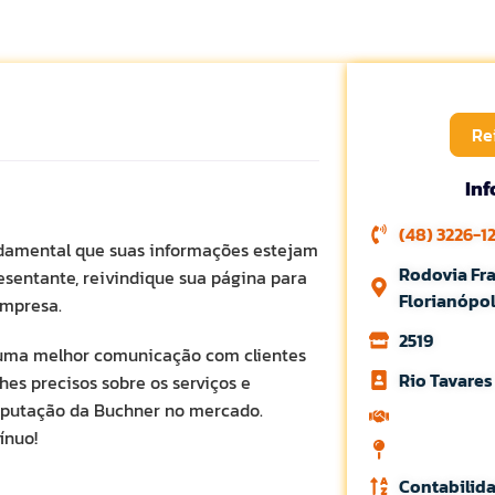
Re
In
(48) 3226-1
damental que suas informações estejam
Rodovia Fra
esentante, reivindique sua página para
Florianópol
empresa.
2519
a uma melhor comunicação com clientes
Rio Tavares
es precisos sobre os serviços e
reputação da Buchner no mercado.
ínuo!
Contabilid