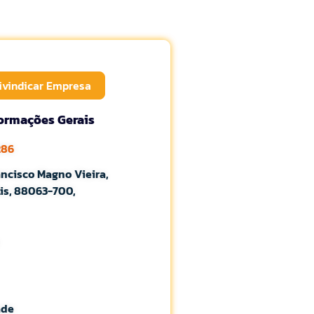
ivindicar Empresa
formações Gerais
286
ncisco Magno Vieira,
is, 88063-700,
ade