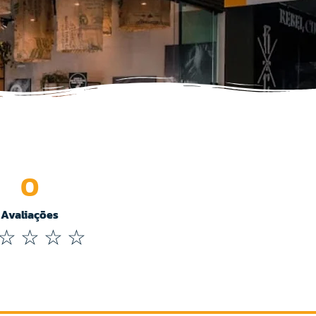
0
Avaliações
☆
☆
☆
☆