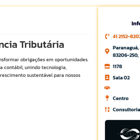
In
41 2152-820
ncia Tributária
Paranaguá, 
83206-250,
ransformar obrigações em oportunidades.
1178
 contábil, unindo tecnologia,
crescimento sustentável para nossos
Sala 02
Centro
Consultori