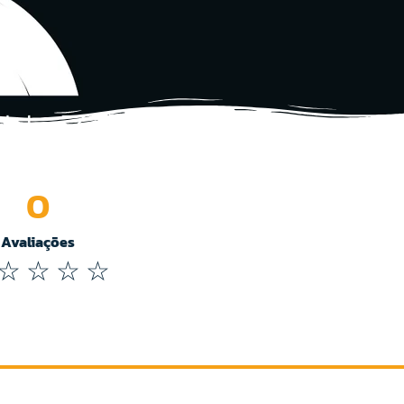
0
Avaliações
☆
☆
☆
☆