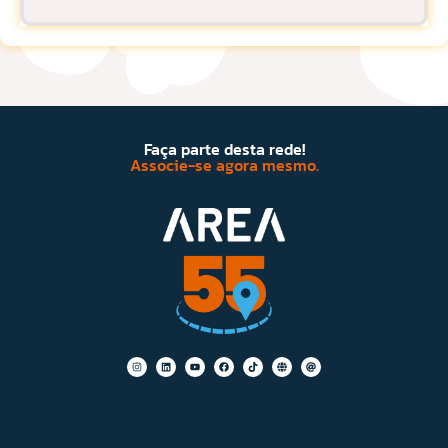
Faça parte desta rede!
Associe-se agora mesmo.