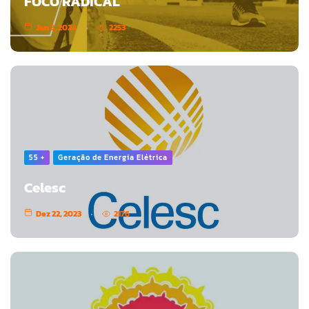
FOCO RADICAL
Jan 3, 2024
2253
55 +
Geração de Energia Elétrica
Celesc
Dez 22, 2023
2176