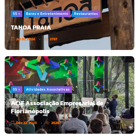
55 +
Bares e Entretenimento
Restaurantes
TANOA PRAIA
Jul 10, 2024
2787
55 +
Atividades Associativas
ACIF Associação Empresarial de
Florianópolis
Dez 22, 2023
2626