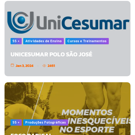
55 +
Atividades de Ensino
Cursos e Treinamentos
UNICESUMAR POLO SÃO JOSÉ
Jan 3, 2024
2461
55 +
Produções Fotográficas