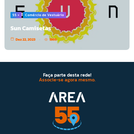
55 +
Comércio de Vestuário
Sun Camisetas
Dez 22, 2023
1866
Faça parte desta rede!
Associe-se agora mesmo.