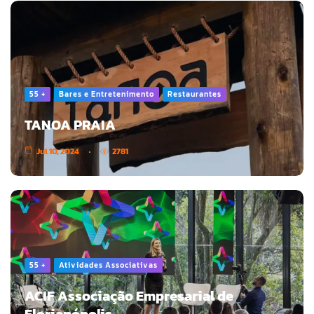
55 +
Bares e Entretenimento
Restaurantes
TANOA PRAIA
Jul 10, 2024
2781
55 +
Atividades Associativas
ACIF Associação Empresarial de