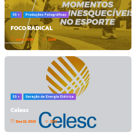
55 +
Produções Fotográficas
FOCO RADICAL
Jan 3, 2024
2249
55 +
Geração de Energia Elétrica
Celesc
Dez 22, 2023
2172